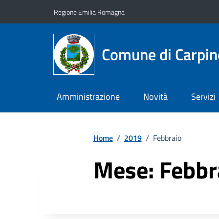
Vai ai contenuti
Vai al footer
Regione Emilia Romagna
Comune di Carpin
Amministrazione
Novità
Servizi
Home
/
2019
/
Febbraio
Mese:
Febbr