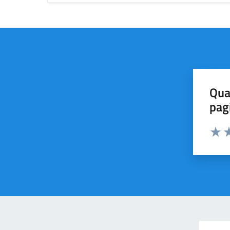
Qua
pag
Valut
Va