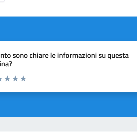
nto sono chiare le informazioni su questa
ina?
a 1 stelle su 5
luta 2 stelle su 5
Valuta 3 stelle su 5
Valuta 4 stelle su 5
Valuta 5 stelle su 5