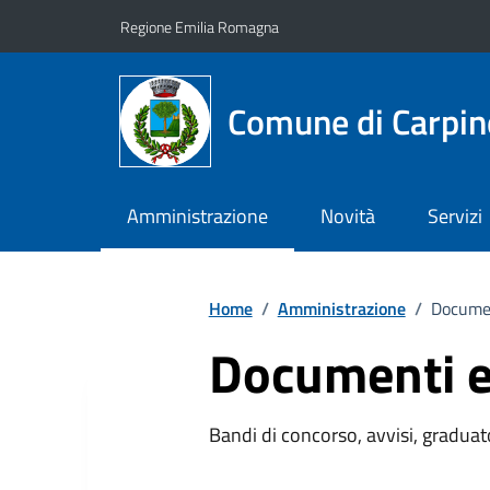
Vai ai contenuti
Vai al footer
Regione Emilia Romagna
Comune di Carpin
Amministrazione
Novità
Servizi
Home
/
Amministrazione
/
Documen
Documenti e
Bandi di concorso, avvisi, graduato