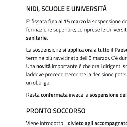
NIDI, SCUOLE E UNIVERSITÀ
E’ fissata
fino al 15 marzo
la sospensione dei 
formazione superiore, comprese le Universi
sanitarie
.
La sospensione
si applica ora a tutto il Paes
termine più ravvicinato dell’8 marzo). C’è d
Una
novità
importante è che ora i dirigenti s
laddove precedentemente la decisione poteva e
un obbligo.
Resta
confermata
invece la
sospensione dei 
PRONTO SOCCORSO
Viene introdotto il
divieto agli accompagnato