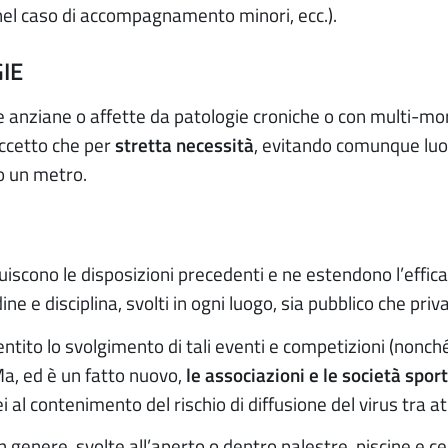
nel caso di accompagnamento minori, ecc.).
IE
 anziane o affette da patologie croniche o con multi-mor
eccetto che per
stretta necessità
, evitando comunque luogh
o un metro.
iscono le disposizioni precedenti e ne estendono l’efficaci
ne e disciplina, svolti in ogni luogo, sia pubblico che priv
ito lo svolgimento di tali eventi e competizioni (nonché 
Ma, ed è un fatto nuovo,
le associazioni e le società spor
i al contenimento del rischio di diffusione del virus tra at
 in genere, svolte all’aperto o dentro palestre, piscine e c