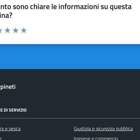
nto sono chiare le informazioni su questa
ina?
a 1 stelle su 5
luta 2 stelle su 5
Valuta 3 stelle su 5
Valuta 4 stelle su 5
Valuta 5 stelle su 5
pineti
E DI SERVIZIO
ra e pesca
Giustizia e sicurezza pubblica
e
Imprese e commercio