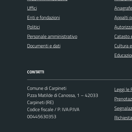
Uffici
Anagrafe 
Enti e fondazioni
Appalti p
Politici
Autorizza
Personale amministrativo
Catasto e
Documenti e dati
Cultura 
Educazio
CONTATTI
Comune di Carpineti
Leggi le
P.zza Matilde di Canossa, 1 – 42033
Prenota
Carpineti (RE)
Segnalazi
Codice fiscale / P. IVA:P.IVA
00445630353
Richiest