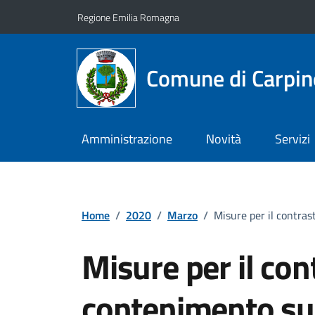
Vai ai contenuti
Vai al footer
Regione Emilia Romagna
Comune di Carpin
Amministrazione
Novità
Servizi
Home
/
2020
/
Marzo
/
Misure per il contras
Misure per il cont
contenimento sull