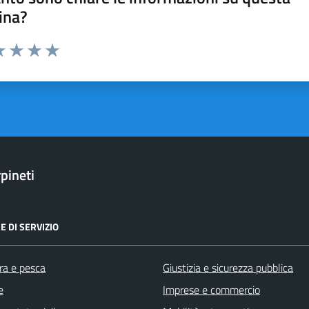
ina?
a 1 stelle su 5
luta 2 stelle su 5
Valuta 3 stelle su 5
Valuta 4 stelle su 5
Valuta 5 stelle su 5
pineti
E DI SERVIZIO
ra e pesca
Giustizia e sicurezza pubblica
e
Imprese e commercio