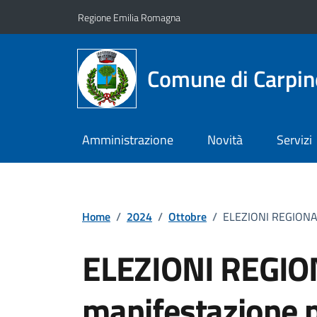
Vai ai contenuti
Vai al footer
Regione Emilia Romagna
Comune di Carpin
Amministrazione
Novità
Servizi
Home
/
2024
/
Ottobre
/
ELEZIONI REGIONALI
ELEZIONI REGIO
manifestazione 