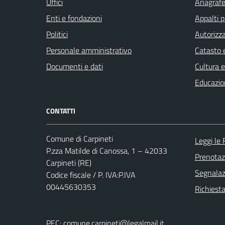
Uffici
Anagrafe 
Enti e fondazioni
Appalti p
Politici
Autorizza
Personale amministrativo
Catasto e
Documenti e dati
Cultura 
Educazio
CONTATTI
Comune di Carpineti
Leggi le
P.zza Matilde di Canossa, 1 – 42033
Prenota
Carpineti (RE)
Segnalazi
Codice fiscale / P. IVA:P.IVA
00445630353
Richiest
PEC:
comune.carpineti@legalmail.it