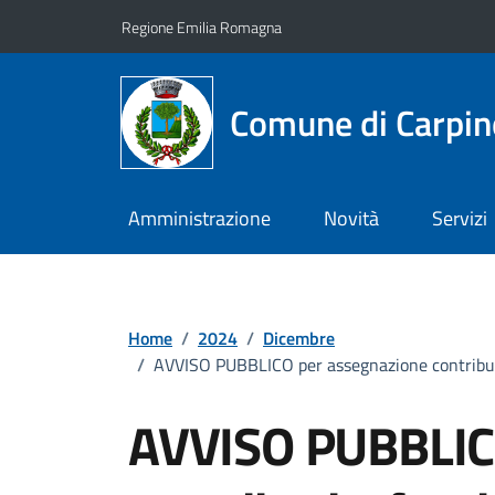
Vai ai contenuti
Vai al footer
Regione Emilia Romagna
Comune di Carpin
Amministrazione
Novità
Servizi
Home
/
2024
/
Dicembre
/
AVVISO PUBBLICO per assegnazione contributi 
AVVISO PUBBLIC