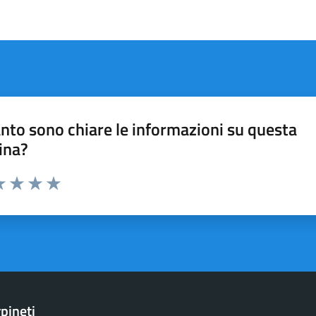
nto sono chiare le informazioni su questa
ina?
a 1 stelle su 5
luta 2 stelle su 5
Valuta 3 stelle su 5
Valuta 4 stelle su 5
Valuta 5 stelle su 5
pineti