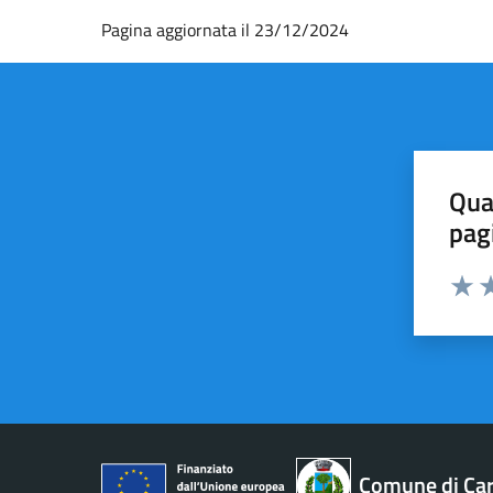
Pagina aggiornata il 23/12/2024
Qua
pag
Valut
Va
Comune di Car