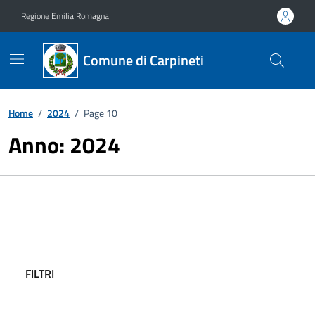
Vai ai contenuti
Vai al footer
Regione Emilia Romagna
Comune di Carpineti
Home
/
2024
/
Page 10
Anno:
2024
FILTRI