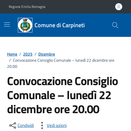
Vai ai contenuti
Vai al footer
Regione Emilia Romagna
Comune di Carpineti
Home
/
2025
/
Dicembre
/
Convocazione Consiglio Comunale – lunedì 22 dicembre ore
20.00
Convocazione Consiglio
Comunale – lunedì 22
dicembre ore 20.00
Condividi
Vedi azioni