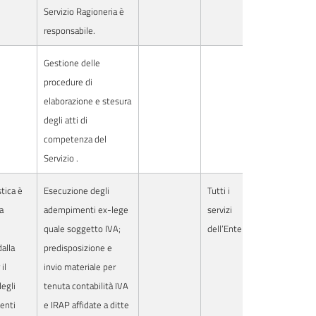
Servizio Ragioneria è
responsabile.
Gestione delle
procedure di
elaborazione e stesura
degli atti di
competenza del
Servizio .
tica è
Esecuzione degli
Tutti i
la
adempimenti ex-lege
servizi
quale soggetto IVA;
dell’Ente
alla
predisposizione e
il
invio materiale per
degli
tenuta contabilità IVA
enti
e IRAP affidate a ditte