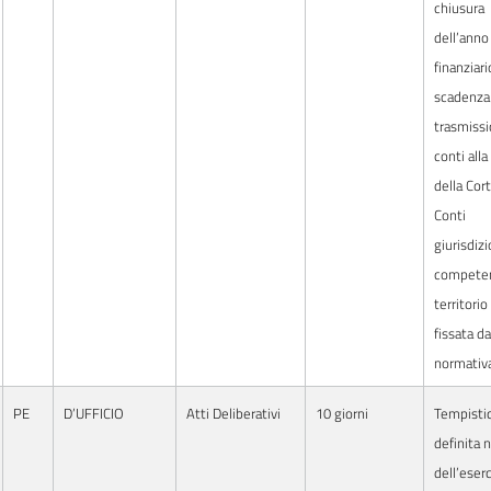
chiusura
dell’anno
finanziari
scadenza 
trasmissi
conti all
della Cor
Conti
giurisdiz
competen
territorio
fissata da
normativ
PE
D’UFFICIO
Atti Deliberativi
10 giorni
Tempisti
definita 
dell’eserc