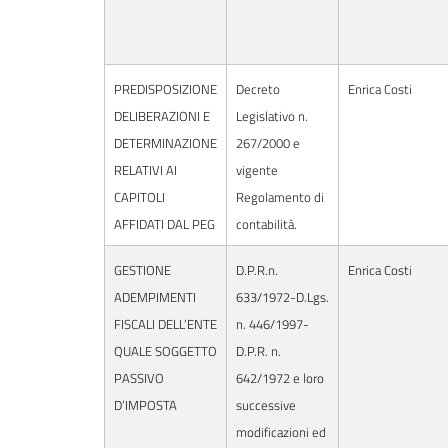
PREDISPOSIZIONE
Decreto
Enrica Costi
DELIBERAZIONI E
Legislativo n.
DETERMINAZIONE
267/2000 e
RELATIVI AI
vigente
CAPITOLI
Regolamento di
AFFIDATI DAL PEG
contabilità.
GESTIONE
D.P.R.n.
Enrica Costi
ADEMPIMENTI
633/1972-D.Lgs.
FISCALI DELL’ENTE
n. 446/1997-
QUALE SOGGETTO
D.P.R. n.
PASSIVO
642/1972 e loro
D’IMPOSTA
successive
modificazioni ed