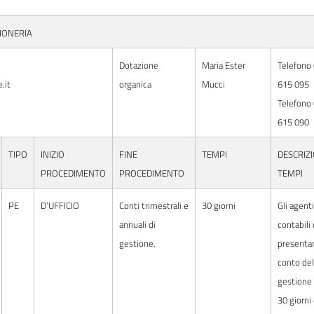
GIONERIA
Dotazione
Maria Ester
Telefono
.it
organica
Mucci
615 095
Telefono
615 090
TIPO
INIZIO
FINE
TEMPI
DESCRIZ
PROCEDIMENTO
PROCEDIMENTO
TEMPI
PE
D’UFFICIO
Conti trimestrali e
30 giorni
Gli agenti
annuali di
contabili
gestione.
presentar
conto del
gestione
30 giorni 