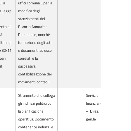
ulla
uffici comunali, per la
a Legge
modifica degli
stanziamenti del
nto di
Bilancio Annuale e
tà
Pluriennale, nonché
ltimi di
formazione degli atti
e 30/11
e documenti ad esse
per i
correlati e la
al
successiva
contabilizzazione dei
movimenti contabili.
Strumento che collega
Servizio
gli indirizzi politici con
finanziario
la pianificazione
–
Direz.
operativa. Documento
gen.le
contenente indirizzi e