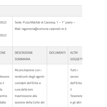
 0522
Sede: P.zza Matilde di Canossa, 1 – 1° piano –
Mail: ragioneria@comune.carpineti.re.it
 0522
IONE
DESCRIZIONE
DOCUMENTI
ALTRI
SOMMARIA
SOGGETTI
Riconciliazione con i
Tutti i
 devono
rendiconti degli agenti
servizi
e il
contabili dell’Ente e
dell’Ente,
la
cura della loro
il
 entro
trasmissione alla
Tesoriere
dalla
sezione della Corte dei
e gli altri