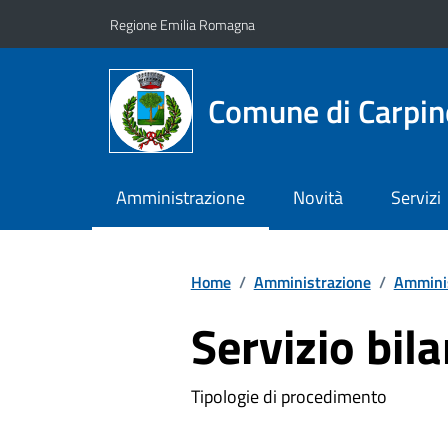
Vai ai contenuti
Vai al footer
Regione Emilia Romagna
Comune di Carpin
Amministrazione
Novità
Servizi
Home
/
Amministrazione
/
Amminis
Servizio bil
Tipologie di procedimento