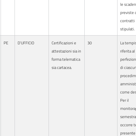
le scade
previste 
contratti
stipulati.
PE
D’UFFICIO
Certificazioni e
30
La tempis
attestazioni sia in
riferita al
forma telematica
perfezio
sia cartacea.
di ciascu
procedim
amminist
come des
Per il
monitora
semestra
occorre 
presente 