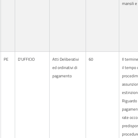
mansili e
PE
D’UFFICIO
Atti Deliberativi
60
Il termine
ed ordinativi di
il tempo 
pagamento
procedim
assunzion
estinzion
Riguardo 
pagament
rate occo
predispor
procedur