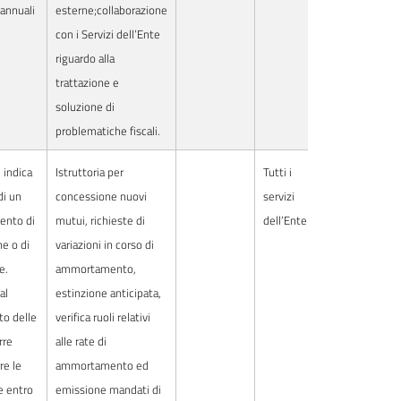
 annuali
esterne;collaborazione
con i Servizi dell’Ente
riguardo alla
trattazione e
soluzione di
problematiche fiscali.
 indica
Istruttoria per
Tutti i
di un
concessione nuovi
servizi
ento di
mutui, richieste di
dell’Ente
e o di
variazioni in corso di
e.
ammortamento,
al
estinzione anticipata,
o delle
verifica ruoli relativi
rre
alle rate di
re le
ammortamento ed
e entro
emissione mandati di