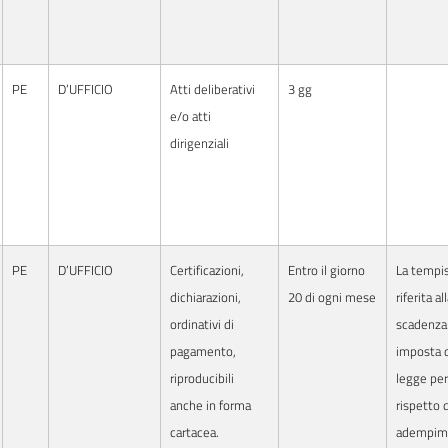
PE
D’UFFICIO
Atti deliberativi
3 gg
e/o atti
dirigenziali
PE
D’UFFICIO
Certificazioni,
Entro il giorno
La tempis
dichiarazioni,
20 di ogni mese
riferita al
ordinativi di
scadenza
pagamento,
imposta d
riproducibili
legge per 
anche in forma
rispetto 
cartacea.
adempim