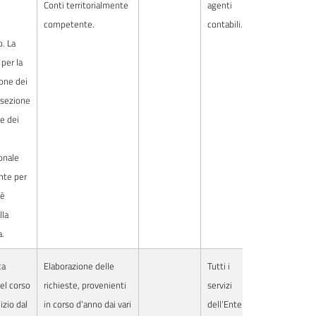
Conti territorialmente
agenti
competente.
contabili.
o. La
per la
one dei
a sezione
te dei
ionale
te per
 è
lla
a.
ca
Elaborazione delle
Tutti i
nel corso
richieste, provenienti
servizi
izio dal
in corso d’anno dai vari
dell’Ente