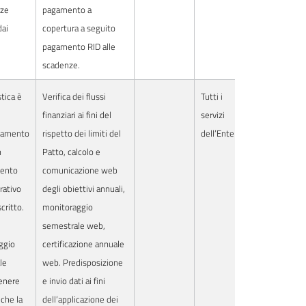
nze
pagamento a
dai
copertura a seguito
pagamento RID alle
scadenze.
tica è
Verifica dei flussi
Tutti i
finanziari ai fini del
servizi
namento
rispetto dei limiti del
dell’Ente
n
Patto, calcolo e
ento
comunicazione web
rativo
degli obiettivi annuali,
critto.
monitoraggio
semestrale web,
ggio
certificazione annuale
le
web. Predisposizione
tenere
e invio dati ai fini
che la
dell’applicazione dei