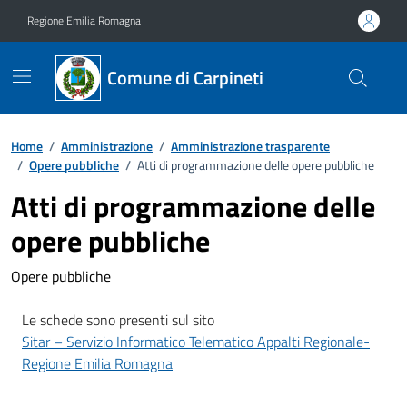
Vai ai contenuti
Vai al footer
Regione Emilia Romagna
Comune di Carpineti
Home
/
Amministrazione
/
Amministrazione trasparente
/
Opere pubbliche
/
Atti di programmazione delle opere pubbliche
Atti di programmazione delle
opere pubbliche
Opere pubbliche
Le schede sono presenti sul sito
Sitar – Servizio Informatico Telematico Appalti Regionale-
Regione Emilia Romagna