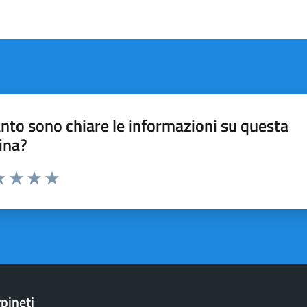
nto sono chiare le informazioni su questa
ina?
a 1 stelle su 5
luta 2 stelle su 5
Valuta 3 stelle su 5
Valuta 4 stelle su 5
Valuta 5 stelle su 5
pineti