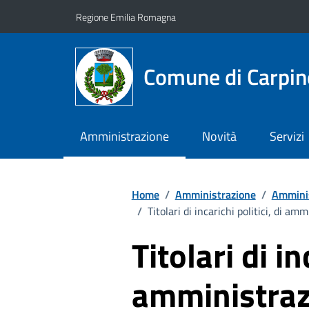
Vai ai contenuti
Vai al footer
Regione Emilia Romagna
Comune di Carpin
Amministrazione
Novità
Servizi
Home
/
Amministrazione
/
Amminis
/
Titolari di incarichi politici, di am
Titolari di in
amministrazi