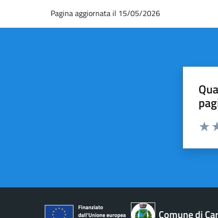
Pagina aggiornata il 15/05/2026
Qua
pag
Valut
Va
Comune di Car