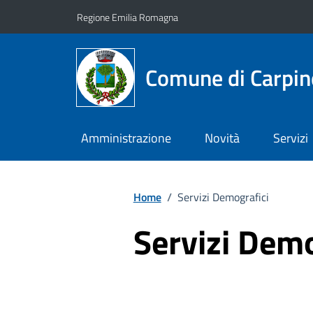
Vai ai contenuti
Vai al footer
Regione Emilia Romagna
Comune di Carpin
Amministrazione
Novità
Servizi
Home
/
Servizi Demografici
Servizi Demo