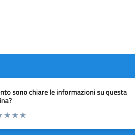
nto sono chiare le informazioni su questa
ina?
a 1 stelle su 5
luta 2 stelle su 5
Valuta 3 stelle su 5
Valuta 4 stelle su 5
Valuta 5 stelle su 5