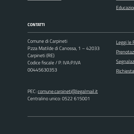
Educazio
CONTATTI
Comune di Carpineti
Leggi le
P.zza Matilde di Canossa, 1 – 42033
Prenota
Carpineti (RE)
Segnalazi
Codice fiscale / P. IVA:P.IVA
00445630353
Richiest
PEC:
comune.carpineti@legalmail.it
Centralino unico: 0522 615001