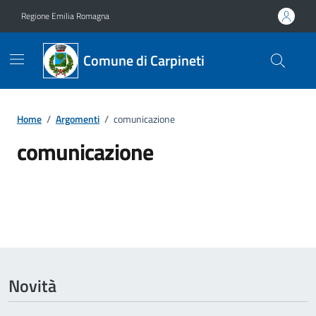
Vai ai contenuti
Vai al footer
Regione Emilia Romagna
Comune di Carpineti
Home
/
Argomenti
/
comunicazione
comunicazione
Dettagli dell'argomento
Novità