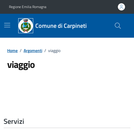
Vai ai contenuti
Vai al footer
Regione Emilia Romagna
Comune di Carpineti
Home
/
Argomenti
/
viaggio
viaggio
Dettagli dell'argomento
Servizi