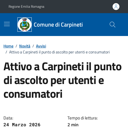
Vai ai contenuti
Vai al footer
Regione Emilia Romagna
Comune di Carpineti
Home
/
Novità
/
Avvisi
/
Attivo a Carpineti il punto di ascolto per utenti e consumatori
Attivo a Carpineti il punto
di ascolto per utenti e
consumatori
Dettagli della notizia
Data:
Tempo di lettura:
2 min
24 Marzo 2026