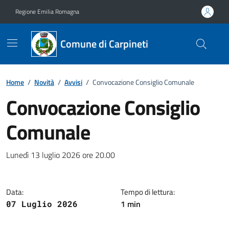
Vai ai contenuti
Vai al footer
Regione Emilia Romagna
Comune di Carpineti
Home
/
Novità
/
Avvisi
/
Convocazione Consiglio Comunale
Convocazione Consiglio
Comunale
Dettagli della notizia
Lunedì 13 luglio 2026 ore 20.00
Data:
Tempo di lettura:
1 min
07 Luglio 2026