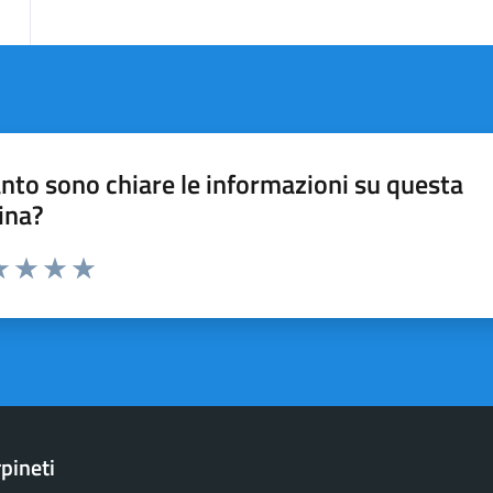
nto sono chiare le informazioni su questa
ina?
a 1 stelle su 5
luta 2 stelle su 5
Valuta 3 stelle su 5
Valuta 4 stelle su 5
Valuta 5 stelle su 5
pineti