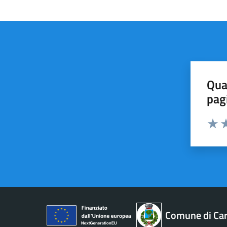
Qua
pag
Valut
Va
Comune di Car