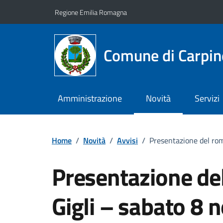
Vai ai contenuti
Vai al footer
Regione Emilia Romagna
Comune di Carpin
Amministrazione
Novità
Servizi
Home
/
Novità
/
Avvisi
/
Presentazione del rom
Presentazione de
Gigli – sabato 8