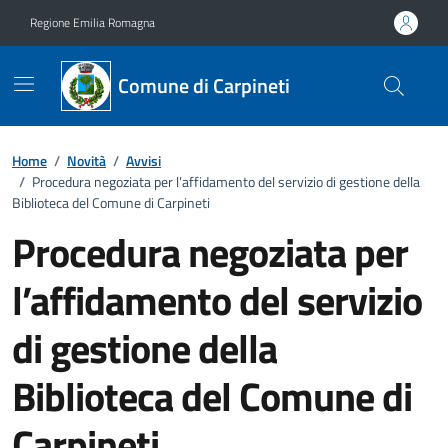
Vai ai contenuti
Vai al footer
Regione Emilia Romagna
Comune di Carpineti
Home
/
Novità
/
Avvisi
/
Procedura negoziata per l’affidamento del servizio di gestione della
Biblioteca del Comune di Carpineti
Procedura negoziata per
l’affidamento del servizio
di gestione della
Biblioteca del Comune di
Carpineti