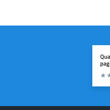
Qua
pag
Valut
Va