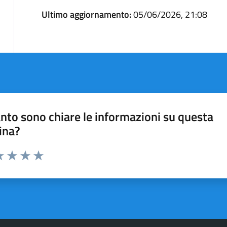
Ultimo aggiornamento:
05/06/2026, 21:08
nto sono chiare le informazioni su questa
ina?
a 1 stelle su 5
luta 2 stelle su 5
Valuta 3 stelle su 5
Valuta 4 stelle su 5
Valuta 5 stelle su 5