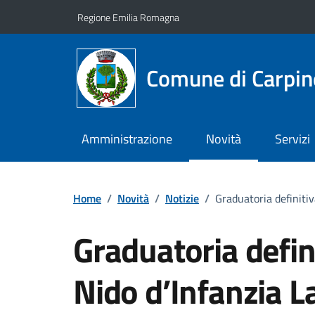
Vai ai contenuti
Vai al footer
Regione Emilia Romagna
Comune di Carpin
Amministrazione
Novità
Servizi
Home
/
Novità
/
Notizie
/
Graduatoria definiti
Graduatoria defin
Nido d’Infanzia L