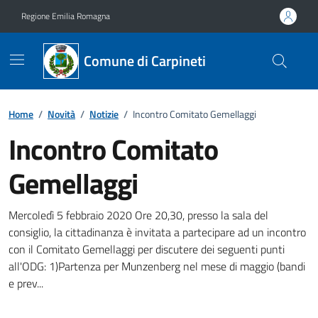
Vai ai contenuti
Vai al footer
Regione Emilia Romagna
Comune di Carpineti
Home
/
Novità
/
Notizie
/
Incontro Comitato Gemellaggi
Incontro Comitato
Gemellaggi
Dettagli della notizia
Mercoledì 5 febbraio 2020 Ore 20,30, presso la sala del
consiglio, la cittadinanza è invitata a partecipare ad un incontro
con il Comitato Gemellaggi per discutere dei seguenti punti
all'ODG: 1)Partenza per Munzenberg nel mese di maggio (bandi
e prev...