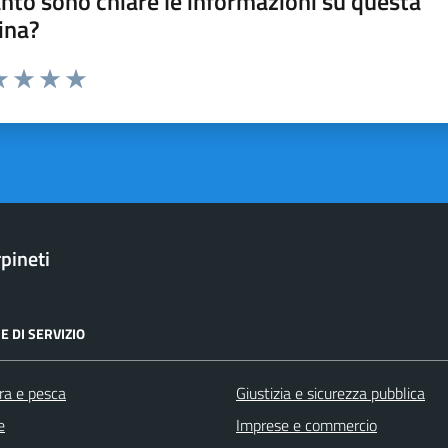
nto sono chiare le informazioni su questa
ina?
a 1 stelle su 5
luta 2 stelle su 5
Valuta 3 stelle su 5
Valuta 4 stelle su 5
Valuta 5 stelle su 5
pineti
E DI SERVIZIO
ra e pesca
Giustizia e sicurezza pubblica
e
Imprese e commercio