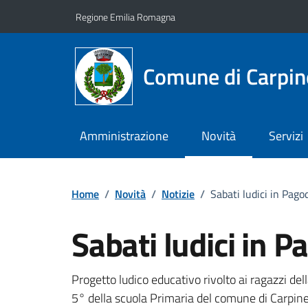
Vai ai contenuti
Vai al footer
Regione Emilia Romagna
Comune di Carpin
Amministrazione
Novità
Servizi
Home
/
Novità
/
Notizie
/
Sabati ludici in Pago
Sabati ludici in 
Dettagli della notizi
Progetto ludico educativo rivolto ai ragazzi del
5° della scuola Primaria del comune di Carpine