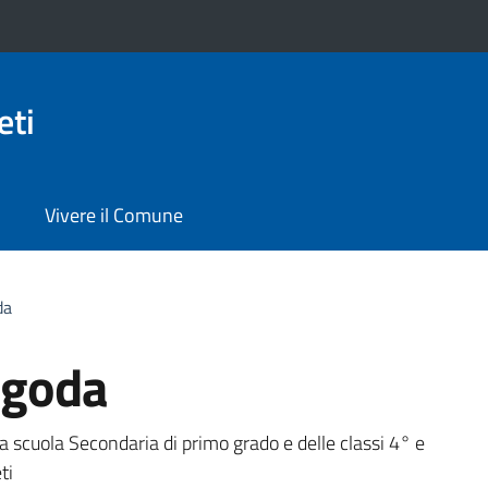
eti
Vivere il Comune
da
Pagoda
a
la scuola Secondaria di primo grado e delle classi 4° e
ti