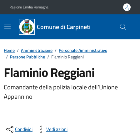
Vai ai contenuti
Vai al footer
Regione Emilia Romagna
Comune di Carpineti
Home
/
Amministrazione
/
Personale Amministrativo
/
Persone Pubbliche
/
Flaminio Reggiani
Flaminio Reggiani
Comandante della polizia locale dell’Unione
Appennino
Condividi
Vedi azioni