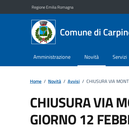
Vai ai contenuti
Vai al footer
Regione Emilia Romagna
Comune di Carpin
Amministrazione
Novità
Servizi
Home
/
Novità
/
Avvisi
/
CHIUSURA VIA MONT
CHIUSURA VIA M
GIORNO 12 FEBB