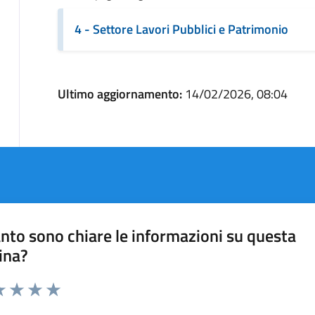
4 - Settore Lavori Pubblici e Patrimonio
Ultimo aggiornamento:
14/02/2026, 08:04
nto sono chiare le informazioni su questa
ina?
a 1 stelle su 5
luta 2 stelle su 5
Valuta 3 stelle su 5
Valuta 4 stelle su 5
Valuta 5 stelle su 5