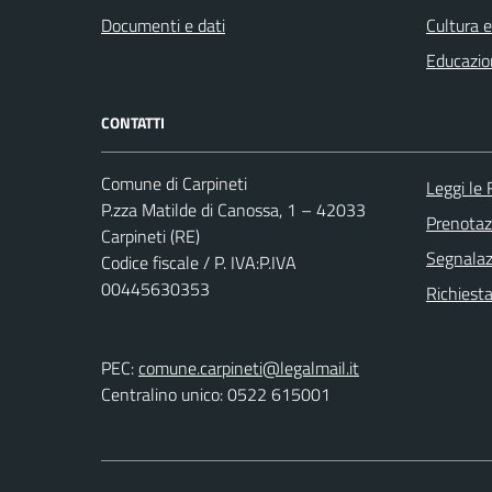
Documenti e dati
Cultura 
Educazio
CONTATTI
Comune di Carpineti
Leggi le
P.zza Matilde di Canossa, 1 – 42033
Prenota
Carpineti (RE)
Segnalazi
Codice fiscale / P. IVA:P.IVA
00445630353
Richiest
PEC:
comune.carpineti@legalmail.it
Centralino unico: 0522 615001