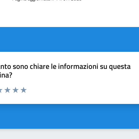
nto sono chiare le informazioni su questa
ina?
a 1 stelle su 5
luta 2 stelle su 5
Valuta 3 stelle su 5
Valuta 4 stelle su 5
Valuta 5 stelle su 5