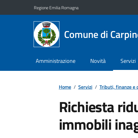
Vai ai contenuti
Vai al footer
Regione Emilia Romagna
Comune di Carpin
Amministrazione
Novità
Servizi
Home
/
Servizi
/
Tributi, finanze e
Richiesta ri
immobili inagi