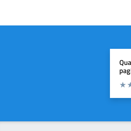
Qua
pag
Valut
Va