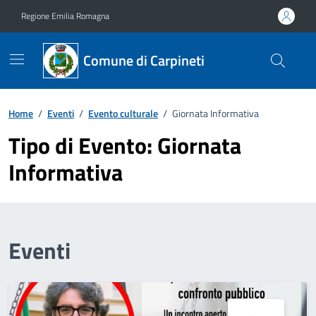
Vai ai contenuti
Vai al footer
Regione Emilia Romagna
Comune di Carpineti
Home
/
Eventi
/
Evento culturale
/
Giornata Informativa
Tipo di Evento:
Giornata
Informativa
Eventi